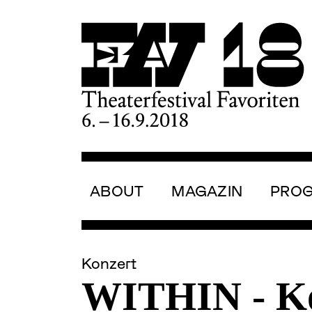
Skip
to
main
content
Main
navigation
ABOUT
MAGAZIN
PRO
Konzert
WITHIN - K